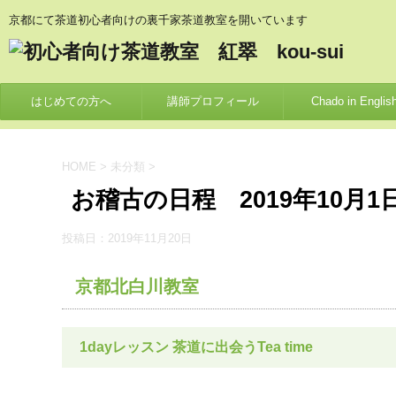
京都にて茶道初心者向けの裏千家茶道教室を開いています
はじめての方へ
講師プロフィール
Chado in Englis
HOME
>
未分類
>
お稽古の日程 2019年10月1
投稿日：
2019年11月20日
京都北白川教室
1dayレッスン 茶道に出会うTea time