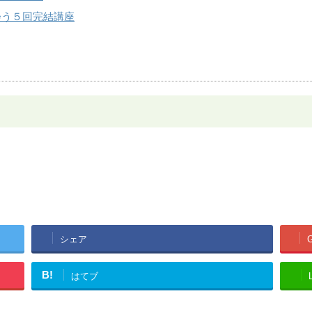
出会う５回完結講座
シェア
B!
はてブ