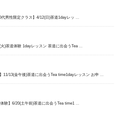
0代男性限定クラス】4/12(日)茶道1dayレッ ...
火)茶道体験 1dayレッスン 茶道に出会うTea ...
(金午後)茶道に出会うTea time1dayレッスン お申 ...
】6/20(土午前)茶道に出会うTea time1 ...