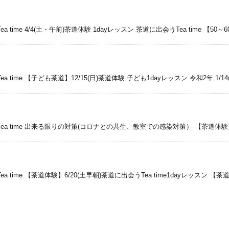
ime 4/4(土・午前)茶道体験 1dayレッスン 茶道に出会うTea time 【50～6
time 【子ども茶道】12/15(日)茶道体験 子ども1dayレッスン 令和2年 1/14(
a time 出来る限りの対策(コロナとの共生、教室での感染対策） 【茶道体験】11/13
ime 【茶道体験】6/20(土早朝)茶道に出会うTea time1dayレッスン 【茶道体験