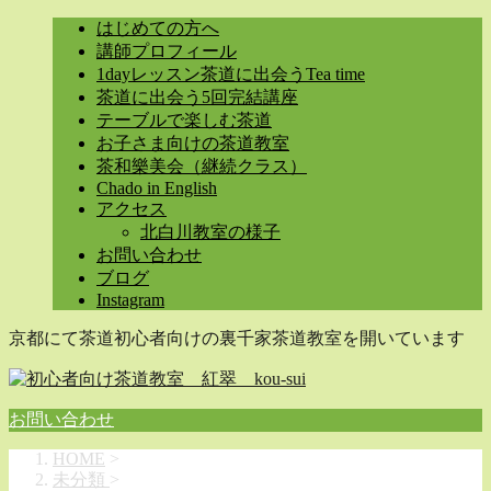
はじめての方へ
講師プロフィール
1dayレッスン茶道に出会うTea time
茶道に出会う5回完結講座
テーブルで楽しむ茶道
お子さま向けの茶道教室
茶和樂美会（継続クラス）
Chado in English
アクセス
北白川教室の様子
お問い合わせ
ブログ
Instagram
京都にて茶道初心者向けの裏千家茶道教室を開いています
お問い合わせ
HOME
>
未分類
>