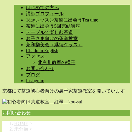
はじめての方へ
講師プロフィール
1dayレッスン茶道に出会うTea time
茶道に出会う5回完結講座
テーブルで楽しむ茶道
お子さま向けの茶道教室
茶和樂美会（継続クラス）
Chado in English
アクセス
北白川教室の様子
お問い合わせ
ブログ
Instagram
京都にて茶道初心者向けの裏千家茶道教室を開いています
お問い合わせ
HOME
>
未分類
>